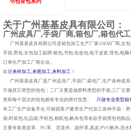
书包背包系列
关于广州基基皮具有限公司：
广州皮具厂,手袋厂商,箱包厂,箱包代
广州基基皮具有限公司是箱包加工生产厂家,OEM厂商,女包加
手袋,男包,女包加工贴牌,银包,书包,化妆包,电子皮套,背包
订单生产加工厂商企业。
欢迎
来样加工,来图加工,来料加工
！
广州基基皮具厂是广州皮具厂,手袋厂,箱包厂,生产各种皮具
不做其它类型的包包；二厂主要是做胶料类型的手袋,三厂主要
类和每个层次的包包都有专业的师付负责。
只做专业类型箱包
本工厂生产设备齐全,可根据客户要求生产代加工各种手袋：男女皮
袋,时装包,礼品袋,手机包,相机包,帆布包等各款手袋类包包制
主要有各类皮革、PU革、尼龙布、超纤革,真皮,PVC帆布,洗水