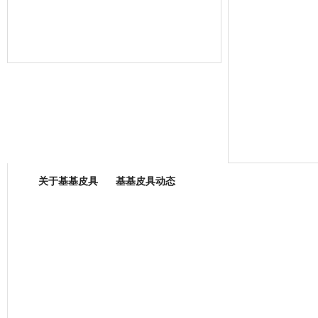
箱包专业委员会
关于基基皮具
基基皮具动态
厂营业执照