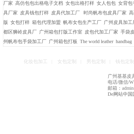
厂家
高仿包包出格电子文档
女包出格打样
女人包包
女背包
具厂家
皮具钱包打样
皮具代加工厂
时尚帆布包皮具厂家
高
版
女包打样
箱包代理加盟
帆布女包生产工厂
广州皮具加工
都区狮岭皮具厂
广州箱包打版工作室
皮包代加工厂家
手袋
州帆布包手袋加工厂
广州箱包打板
The world leather
handbag
化妆包加工
|
女包定制
|
男包定制
|
钱包定
广州基基皮
电话/微信/Wha
邮箱：admin@g
De网站中国国