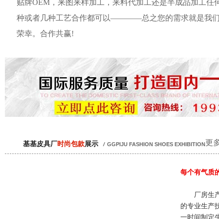
贴牌OEM，来图来样加工，来料代加工还是半成品加工任
种或者几种工艺合作都可以————总之您的需求就是我
荣幸。合作共赢!
更多
基基皮具厂
时尚包款
展示
/
GGPIJU FASHION SHOES EXHIBITION
每个有气质
厂房生产
的专业生产
一时间制定