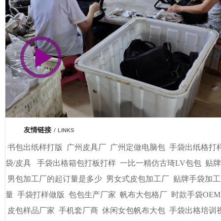
市商会会员单位
友情链接
/
LINKS
书包出纸样打版
广州皮具厂
广州定做电脑包
手袋出纸格打
袋/皮具
手袋出格箱包打板打样
一比一精仿古琦LV包包
贴牌
男包加工厂的起订量是多少
男女式皮包加工厂
贴牌手袋加工
量
手袋打样做版
包包生产厂家
帆布大包格厂
时款手袋OEM
皮包样品厂家
手机套厂商
休闲女包帆布大包
手袋出格培训