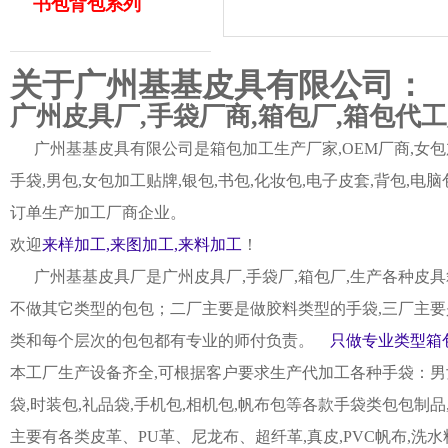
书包背包系列
关于广州基基皮具有限公司：
广州皮具厂,手袋厂商,箱包厂,箱包代
广州基基皮具有限公司是箱包加工生产厂家,OEM厂商,女包加
手袋,男包,女包加工贴牌,银包,书包,化妆包,电子皮套,背包
订单生产加工厂商企业。
欢迎
来样加工,来图加工,来料加工
！
广州基基皮具厂是广州皮具厂,手袋厂,箱包厂,生产各种皮具
不做其它类型的包包；二厂主要是做胶料类型的手袋,三厂主要
类和每个层次的包包都有专业的师付负责。
只做专业类型箱包
本工厂生产设备齐全,可根据客户要求生产代加工各种手袋：男女皮
袋,时装包,礼品袋,手机包,相机包,帆布包等各款手袋类包包制
主要有各类皮革、PU革、尼龙布、超纤革,真皮,PVC帆布,洗水