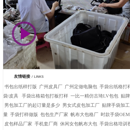
市商会会员单位
友情链接
/
LINKS
书包出纸样打版
广州皮具厂
广州定做电脑包
手袋出纸格打
袋/皮具
手袋出格箱包打板打样
一比一精仿古琦LV包包
贴牌
男包加工厂的起订量是多少
男女式皮包加工厂
贴牌手袋加工
量
手袋打样做版
包包生产厂家
帆布大包格厂
时款手袋OEM
皮包样品厂家
手机套厂商
休闲女包帆布大包
手袋出格培训