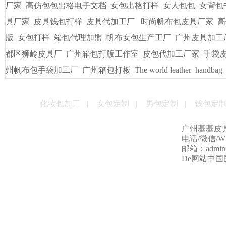
厂家
高仿包包出格电子文档
女包出格打样
女人包包
女背包
具厂家
皮具钱包打样
皮具代加工厂
时尚帆布包皮具厂家
高
版
女包打样
箱包代理加盟
帆布女包生产工厂
广州皮具加工
都区狮岭皮具厂
广州箱包打版工作室
皮包代加工厂家
手袋
州帆布包手袋加工厂
广州箱包打板
The world leather
handbag
化妆包加工
|
女包定制
|
男包定制
|
钱包定
广州基基皮
电话/微信/Wha
邮箱：admin@g
De网站中国国