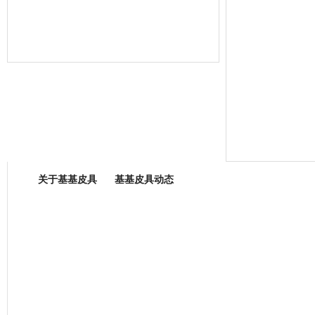
箱包专业委员会
关于基基皮具
基基皮具动态
厂营业执照