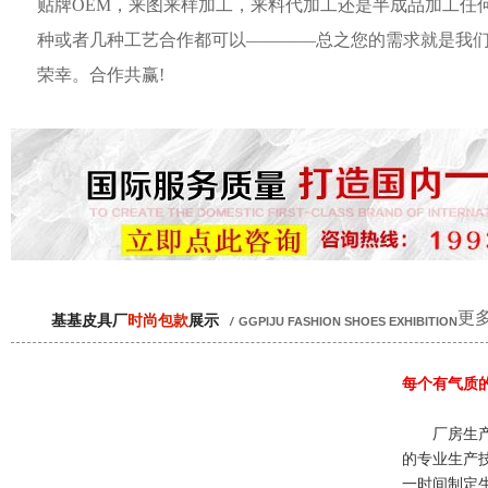
贴牌OEM，来图来样加工，来料代加工还是半成品加工任
种或者几种工艺合作都可以————总之您的需求就是我
荣幸。合作共赢!
更多
基基皮具厂
时尚包款
展示
/
GGPIJU FASHION SHOES EXHIBITION
每个有气质
厂房生产
的专业生产
一时间制定