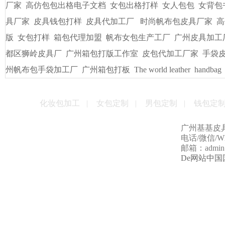
友情链接
/
LINKS
书包出纸样打版
广州皮具厂
广州定做电脑包
手袋出纸格打
袋/皮具
手袋出格箱包打板打样
一比一精仿古琦LV包包
贴牌
男包加工厂的起订量是多少
男女式皮包加工厂
贴牌手袋加工
量
手袋打样做版
包包生产厂家
帆布大包格厂
时款手袋OEM
皮包样品厂家
手机套厂商
休闲女包帆布大包
手袋出格培训
厂家
高仿包包出格电子文档
女包出格打样
女人包包
女背包
具厂家
皮具钱包打样
皮具代加工厂
时尚帆布包皮具厂家
高
版
女包打样
箱包代理加盟
帆布女包生产工厂
广州皮具加工
都区狮岭皮具厂
广州箱包打版工作室
皮包代加工厂家
手袋
州帆布包手袋加工厂
广州箱包打板
The world leather
handbag