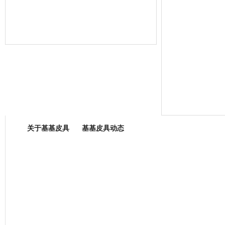
箱包专业委员会
关于基基皮具
基基皮具动态
厂营业执照