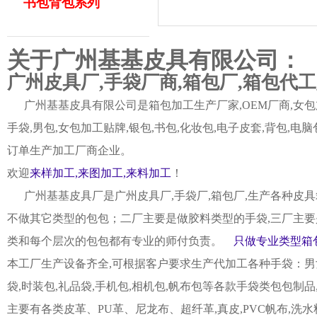
书包背包系列
关于广州基基皮具有限公司：
广州皮具厂,手袋厂商,箱包厂,箱包代
广州基基皮具有限公司是箱包加工生产厂家,OEM厂商,女包加
手袋,男包,女包加工贴牌,银包,书包,化妆包,电子皮套,背包
订单生产加工厂商企业。
欢迎
来样加工,来图加工,来料加工
！
广州基基皮具厂是广州皮具厂,手袋厂,箱包厂,生产各种皮具
不做其它类型的包包；二厂主要是做胶料类型的手袋,三厂主要
类和每个层次的包包都有专业的师付负责。
只做专业类型箱包
本工厂生产设备齐全,可根据客户要求生产代加工各种手袋：男女皮
袋,时装包,礼品袋,手机包,相机包,帆布包等各款手袋类包包制
主要有各类皮革、PU革、尼龙布、超纤革,真皮,PVC帆布,洗水