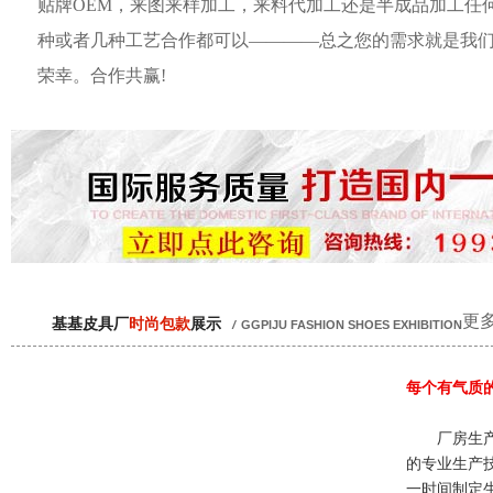
贴牌OEM，来图来样加工，来料代加工还是半成品加工任
种或者几种工艺合作都可以————总之您的需求就是我
荣幸。合作共赢!
更多
基基皮具厂
时尚包款
展示
/
GGPIJU FASHION SHOES EXHIBITION
每个有气质
厂房生产
的专业生产
一时间制定