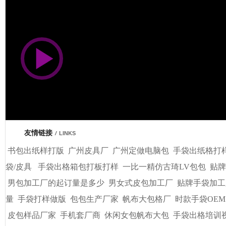
市商会会员单位
友情链接
/
LINKS
书包出纸样打版
广州皮具厂
广州定做电脑包
手袋出纸格打
袋/皮具
手袋出格箱包打板打样
一比一精仿古琦LV包包
贴牌
男包加工厂的起订量是多少
男女式皮包加工厂
贴牌手袋加工
量
手袋打样做版
包包生产厂家
帆布大包格厂
时款手袋OEM
皮包样品厂家
手机套厂商
休闲女包帆布大包
手袋出格培训