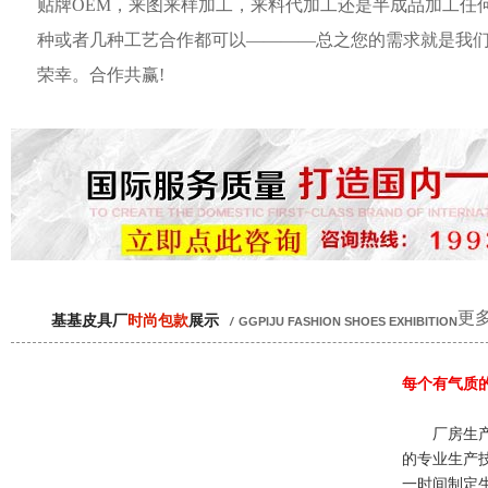
贴牌OEM，来图来样加工，来料代加工还是半成品加工任
种或者几种工艺合作都可以————总之您的需求就是我
荣幸。合作共赢!
更多
基基皮具厂
时尚包款
展示
/
GGPIJU FASHION SHOES EXHIBITION
每个有气质
厂房生产
的专业生产
一时间制定