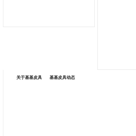
箱包专业委员会
关于基基皮具
基基皮具动态
厂营业执照