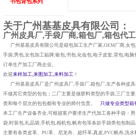
书包背包系列
关于广州基基皮具有限公司：
广州皮具厂,手袋厂商,箱包厂,箱包代
广州基基皮具有限公司是箱包加工生产厂家,OEM厂商,女包加
手袋,男包,女包加工贴牌,银包,书包,化妆包,电子皮套,背包
订单生产加工厂商企业。
欢迎
来样加工,来图加工,来料加工
！
广州基基皮具厂是广州皮具厂,手袋厂,箱包厂,生产各种皮具
不做其它类型的包包；二厂主要是做胶料类型的手袋,三厂主要
类和每个层次的包包都有专业的师付负责。
只做专业类型箱包
本工厂生产设备齐全,可根据客户要求生产代加工各种手袋：男女皮
袋,时装包,礼品袋,手机包,相机包,帆布包等各款手袋类包包制
主要有各类皮革、PU革、尼龙布、超纤革,真皮,PVC帆布,洗水