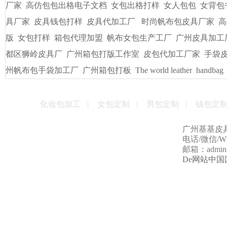
厂家
高仿包包出格电子文档
女包出格打样
女人包包
女背包
具厂家
皮具钱包打样
皮具代加工厂
时尚帆布包皮具厂家
高
版
女包打样
箱包代理加盟
帆布女包生产工厂
广州皮具加工
都区狮岭皮具厂
广州箱包打版工作室
皮包代加工厂家
手袋
州帆布包手袋加工厂
广州箱包打板
The world leather
handbag
化妆包加工
|
女包定制
|
男包定制
|
钱包定
广州基基皮
电话/微信/Wha
邮箱：admin@g
De网站中国国