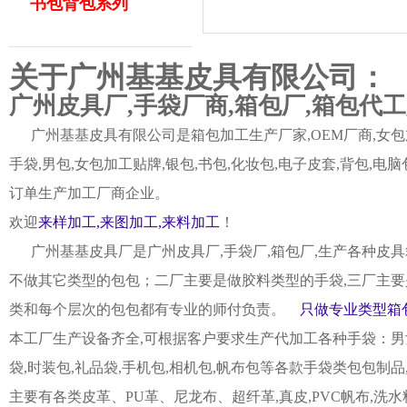
书包背包系列
关于广州基基皮具有限公司：
广州皮具厂,手袋厂商,箱包厂,箱包代
广州基基皮具有限公司是箱包加工生产厂家,OEM厂商,女包加
手袋,男包,女包加工贴牌,银包,书包,化妆包,电子皮套,背包
订单生产加工厂商企业。
欢迎
来样加工,来图加工,来料加工
！
广州基基皮具厂是广州皮具厂,手袋厂,箱包厂,生产各种皮具
不做其它类型的包包；二厂主要是做胶料类型的手袋,三厂主要
类和每个层次的包包都有专业的师付负责。
只做专业类型箱包
本工厂生产设备齐全,可根据客户要求生产代加工各种手袋：男女皮
袋,时装包,礼品袋,手机包,相机包,帆布包等各款手袋类包包制
主要有各类皮革、PU革、尼龙布、超纤革,真皮,PVC帆布,洗水