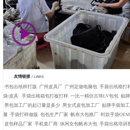
市商会会员单位
友情链接
/
LINKS
书包出纸样打版
广州皮具厂
广州定做电脑包
手袋出纸格打
袋/皮具
手袋出格箱包打板打样
一比一精仿古琦LV包包
贴牌
男包加工厂的起订量是多少
男女式皮包加工厂
贴牌手袋加工
量
手袋打样做版
包包生产厂家
帆布大包格厂
时款手袋OEM
皮包样品厂家
手机套厂商
休闲女包帆布大包
手袋出格培训