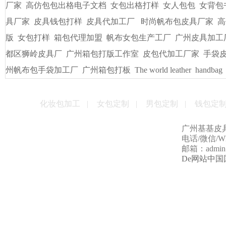
厂家
高仿包包出格电子文档
女包出格打样
女人包包
女背包
具厂家
皮具钱包打样
皮具代加工厂
时尚帆布包皮具厂家
高
版
女包打样
箱包代理加盟
帆布女包生产工厂
广州皮具加工
都区狮岭皮具厂
广州箱包打版工作室
皮包代加工厂家
手袋
州帆布包手袋加工厂
广州箱包打板
The world leather
handbag
化妆包加工
|
女包定制
|
男包定制
|
钱包定
广州基基皮
电话/微信/Wha
邮箱：admin@g
De网站中国国