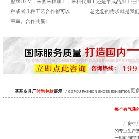
贴牌OEM，来图来样加工，来料代加工还是半成品加工任
种或者几种工艺合作都可以————总之您的需求就是我
荣幸。合作共赢!
更多
基基皮具厂
时尚包款
展示
/
GGPIJU FASHION SHOES EXHIBITION
每个有气质
厂房生产
的专业生产
一时间制定