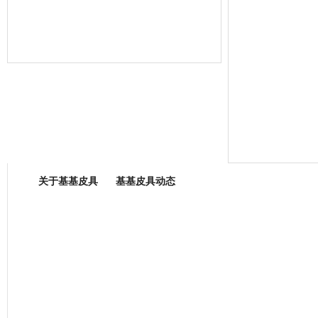
箱包专业委员会
关于基基皮具
基基皮具动态
厂营业执照