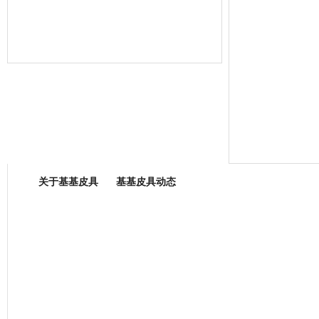
箱包专业委员会
关于基基皮具
基基皮具动态
厂营业执照