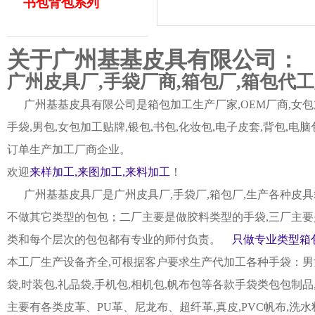
书包背包系列
关于广州基基皮具有限公司：
广州皮具厂,手袋厂商,箱包厂,箱包代
广州基基皮具有限公司是箱包加工生产厂家,OEM厂商,女包加
手袋,男包,女包加工贴牌,银包,书包,化妆包,电子皮套,背包
订单生产加工厂商企业。
欢迎
来样加工,来图加工,来料加工
！
广州基基皮具厂是广州皮具厂,手袋厂,箱包厂,生产各种皮具
不做其它类型的包包；二厂主要是做胶料类型的手袋,三厂主要
类和每个层次的包包都有专业的师付负责。
只做专业类型箱包
本工厂生产设备齐全,可根据客户要求生产代加工各种手袋：男女皮
袋,时装包,礼品袋,手机包,相机包,帆布包等各款手袋类包包制
主要有各类皮革、PU革、尼龙布、超纤革,真皮,PVC帆布,洗水