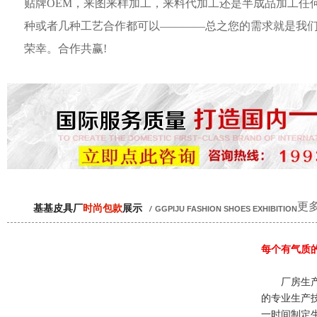
贴牌OEM，来图来样加工，来料代加工还是半成品加工任
种或者几种工艺合作都可以————总之您的需求就是我
荣幸。合作共赢!
更多
基基皮具厂
时尚包款
展示
/
GGPIJU FASHION SHOES EXHIBITION
每个有气质
厂房生产
的专业生产
一时间制定