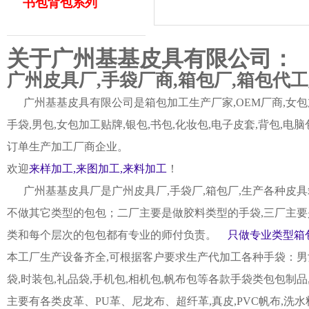
书包背包系列
关于广州基基皮具有限公司：
广州皮具厂,手袋厂商,箱包厂,箱包代
广州基基皮具有限公司是箱包加工生产厂家,OEM厂商,女包加
手袋,男包,女包加工贴牌,银包,书包,化妆包,电子皮套,背包
订单生产加工厂商企业。
欢迎
来样加工,来图加工,来料加工
！
广州基基皮具厂是广州皮具厂,手袋厂,箱包厂,生产各种皮具
不做其它类型的包包；二厂主要是做胶料类型的手袋,三厂主要
类和每个层次的包包都有专业的师付负责。
只做专业类型箱包
本工厂生产设备齐全,可根据客户要求生产代加工各种手袋：男女皮
袋,时装包,礼品袋,手机包,相机包,帆布包等各款手袋类包包制
主要有各类皮革、PU革、尼龙布、超纤革,真皮,PVC帆布,洗水