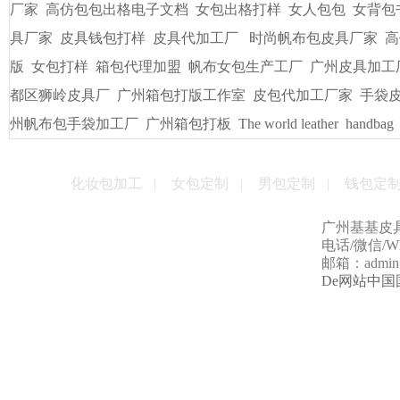
友情链接
/
LINKS
书包出纸样打版
广州皮具厂
广州定做电脑包
手袋出纸格打
袋/皮具
手袋出格箱包打板打样
一比一精仿古琦LV包包
贴牌
男包加工厂的起订量是多少
男女式皮包加工厂
贴牌手袋加工
量
手袋打样做版
包包生产厂家
帆布大包格厂
时款手袋OEM
皮包样品厂家
手机套厂商
休闲女包帆布大包
手袋出格培训
厂家
高仿包包出格电子文档
女包出格打样
女人包包
女背包
具厂家
皮具钱包打样
皮具代加工厂
时尚帆布包皮具厂家
高
版
女包打样
箱包代理加盟
帆布女包生产工厂
广州皮具加工
都区狮岭皮具厂
广州箱包打版工作室
皮包代加工厂家
手袋
州帆布包手袋加工厂
广州箱包打板
The world leather
handbag