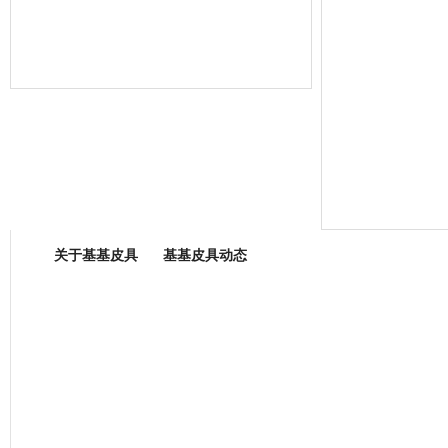
箱包专业委员会
关于基基皮具
基基皮具动态
厂营业执照