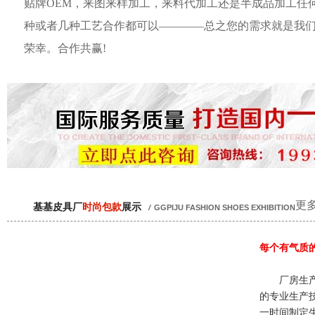
贴牌OEM，来图来样加工，来料代加工还是半成品加工任
种或者几种工艺合作都可以————总之您的需求就是我
荣幸。合作共赢!
更多
基基皮具厂
时尚包款
展示
/
GGPIJU FASHION SHOES EXHIBITION
每个有气质
厂房生产
的专业生产
一时间制定