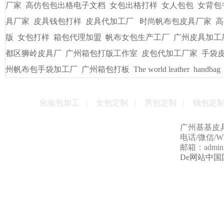
友情链接
/
LINKS
书包出纸样打版
广州皮具厂
广州定做电脑包
手袋出纸格打
袋/皮具
手袋出格箱包打板打样
一比一精仿古琦LV包包
贴牌
男包加工厂的起订量是多少
男女式皮包加工厂
贴牌手袋加工
量
手袋打样做版
包包生产厂家
帆布大包格厂
时款手袋OEM
皮包样品厂家
手机套厂商
休闲女包帆布大包
手袋出格培训
厂家
高仿包包出格电子文档
女包出格打样
女人包包
女背包
具厂家
皮具钱包打样
皮具代加工厂
时尚帆布包皮具厂家
高
版
女包打样
箱包代理加盟
帆布女包生产工厂
广州皮具加工
都区狮岭皮具厂
广州箱包打版工作室
皮包代加工厂家
手袋
州帆布包手袋加工厂
广州箱包打板
The world leather
handbag