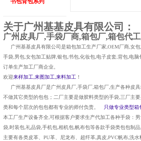
书包背包系列
关于广州基基皮具有限公司：
广州皮具厂,手袋厂商,箱包厂,箱包代
广州基基皮具有限公司是箱包加工生产厂家,OEM厂商,女包加
手袋,男包,女包加工贴牌,银包,书包,化妆包,电子皮套,背包
订单生产加工厂商企业。
欢迎
来样加工,来图加工,来料加工
！
广州基基皮具厂是广州皮具厂,手袋厂,箱包厂,生产各种皮具
不做其它类型的包包；二厂主要是做胶料类型的手袋,三厂主要
类和每个层次的包包都有专业的师付负责。
只做专业类型箱包
本工厂生产设备齐全,可根据客户要求生产代加工各种手袋：男女皮
袋,时装包,礼品袋,手机包,相机包,帆布包等各款手袋类包包制
主要有各类皮革、PU革、尼龙布、超纤革,真皮,PVC帆布,洗水