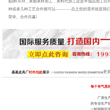
贴牌OEM，来图来样加工，来料代加工还是半成品加工任
种或者几种工艺合作都可以————总之您的需求就是我
荣幸。合作共赢!
更多
基基皮具厂
时尚包款
展示
/
GGPIJU FASHION SHOES EXHIBITION
每个有气质
厂房生产
的专业生产
一时间制定