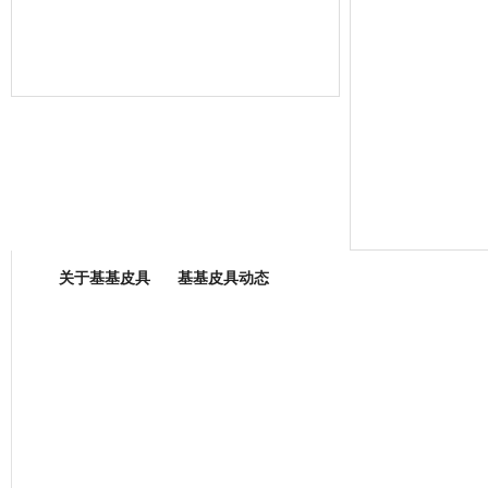
箱包专业委员会
关于基基皮具
基基皮具动态
厂营业执照