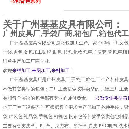
书包背包系列
关于广州基基皮具有限公司：
广州皮具厂,手袋厂商,箱包厂,箱包代
广州基基皮具有限公司是箱包加工生产厂家,OEM厂商,女包加
手袋,男包,女包加工贴牌,银包,书包,化妆包,电子皮套,背包
订单生产加工厂商企业。
欢迎
来样加工,来图加工,来料加工
！
广州基基皮具厂是广州皮具厂,手袋厂,箱包厂,生产各种皮具
不做其它类型的包包；二厂主要是做胶料类型的手袋,三厂主要
类和每个层次的包包都有专业的师付负责。
只做专业类型箱包
本工厂生产设备齐全,可根据客户要求生产代加工各种手袋：男女皮
袋,时装包,礼品袋,手机包,相机包,帆布包等各款手袋类包包制
主要有各类皮革、PU革、尼龙布、超纤革,真皮,PVC帆布,洗水