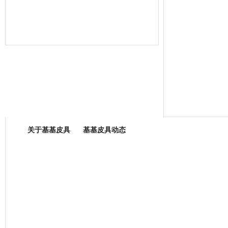
箱包专业委员会
关于基基皮具
基基皮具动态
厂营业执照