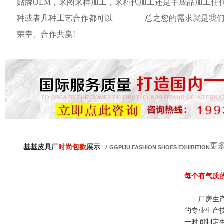
贴牌OEM，来图来样加工，来料代加工还是半成品加工任
种或者几种工艺合作都可以————总之您的需求就是我
荣幸。合作共赢!
更多
基基皮具厂
时尚包款
展示
/
GGPIJU FASHION SHOES EXHIBITION
每个有气质
厂房生产
的专业生产
一时间制定