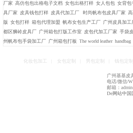
友情链接
/
LINKS
书包出纸样打版
广州皮具厂
广州定做电脑包
手袋出纸格打
袋/皮具
手袋出格箱包打板打样
一比一精仿古琦LV包包
贴牌
男包加工厂的起订量是多少
男女式皮包加工厂
贴牌手袋加工
量
手袋打样做版
包包生产厂家
帆布大包格厂
时款手袋OEM
皮包样品厂家
手机套厂商
休闲女包帆布大包
手袋出格培训
厂家
高仿包包出格电子文档
女包出格打样
女人包包
女背包
具厂家
皮具钱包打样
皮具代加工厂
时尚帆布包皮具厂家
高
版
女包打样
箱包代理加盟
帆布女包生产工厂
广州皮具加工
都区狮岭皮具厂
广州箱包打版工作室
皮包代加工厂家
手袋
州帆布包手袋加工厂
广州箱包打板
The world leather
handbag