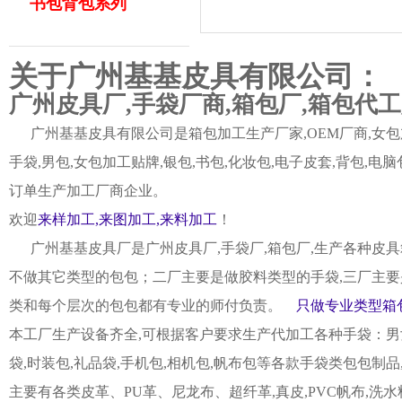
书包背包系列
关于广州基基皮具有限公司：
广州皮具厂,手袋厂商,箱包厂,箱包代
广州基基皮具有限公司是箱包加工生产厂家,OEM厂商,女包加
手袋,男包,女包加工贴牌,银包,书包,化妆包,电子皮套,背包
订单生产加工厂商企业。
欢迎
来样加工,来图加工,来料加工
！
广州基基皮具厂是广州皮具厂,手袋厂,箱包厂,生产各种皮具
不做其它类型的包包；二厂主要是做胶料类型的手袋,三厂主要
类和每个层次的包包都有专业的师付负责。
只做专业类型箱包
本工厂生产设备齐全,可根据客户要求生产代加工各种手袋：男女皮
袋,时装包,礼品袋,手机包,相机包,帆布包等各款手袋类包包制
主要有各类皮革、PU革、尼龙布、超纤革,真皮,PVC帆布,洗水