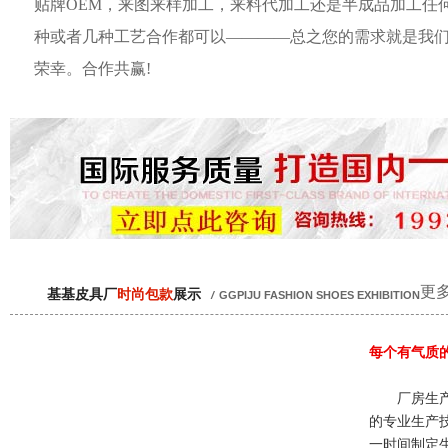
贴牌OEM，来图来样加工，来料代加工还是半成品加工任
种或者几种工艺合作都可以————总之您的需求就是我
荣幸。合作共赢!
更多
基基皮具厂
时尚包款
展示
/
GGPIJU FASHION SHOES EXHIBITION
每个有气质
厂房生产
的专业生产
一时间制定