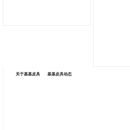
箱包专业委员会
关于基基皮具
基基皮具动态
厂营业执照