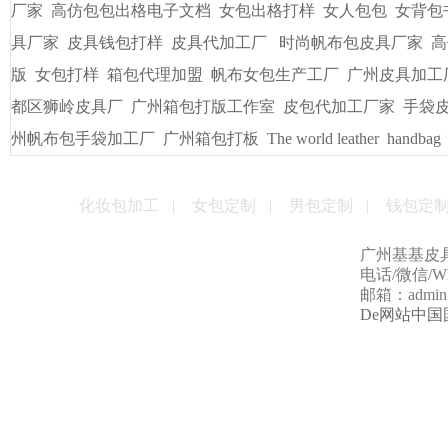
友情链接
/
LINKS
书包出纸样打版
广州皮具厂
广州定做电脑包
手袋出纸格打
袋/皮具
手袋出格箱包打板打样
一比一精仿古琦LV包包
贴牌
男包加工厂的起订量是多少
男女式皮包加工厂
贴牌手袋加工
量
手袋打样做版
包包生产厂家
帆布大包格厂
时款手袋OEM
皮包样品厂家
手机套厂商
休闲女包帆布大包
手袋出格培训
厂家
高仿包包出格电子文档
女包出格打样
女人包包
女背包
具厂家
皮具钱包打样
皮具代加工厂
时尚帆布包皮具厂家
高
版
女包打样
箱包代理加盟
帆布女包生产工厂
广州皮具加工
都区狮岭皮具厂
广州箱包打版工作室
皮包代加工厂家
手袋
州帆布包手袋加工厂
广州箱包打板
The world leather
handbag