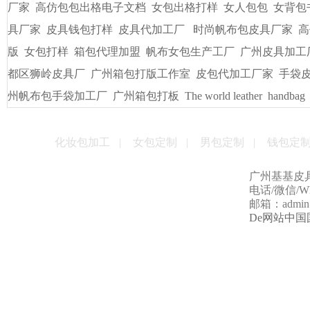
友情链接
/
LINKS
书包出纸样打版
广州皮具厂
广州定做电脑包
手袋出纸格打
袋/皮具
手袋出格箱包打板打样
一比一精仿古琦LV包包
贴牌
男包加工厂的起订量是多少
男女式皮包加工厂
贴牌手袋加工
量
手袋打样做版
包包生产厂家
帆布大包格厂
时款手袋OEM
皮包样品厂家
手机套厂商
休闲女包帆布大包
手袋出格培训
厂家
高仿包包出格电子文档
女包出格打样
女人包包
女背包
具厂家
皮具钱包打样
皮具代加工厂
时尚帆布包皮具厂家
高
版
女包打样
箱包代理加盟
帆布女包生产工厂
广州皮具加工
都区狮岭皮具厂
广州箱包打版工作室
皮包代加工厂家
手袋
州帆布包手袋加工厂
广州箱包打板
The world leather
handbag