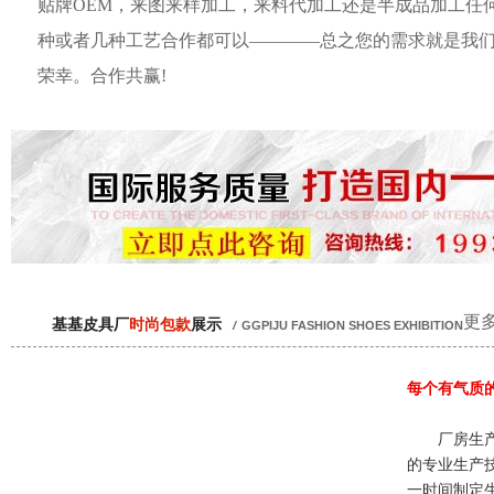
贴牌OEM，来图来样加工，来料代加工还是半成品加工任
种或者几种工艺合作都可以————总之您的需求就是我
荣幸。合作共赢!
更多
基基皮具厂
时尚包款
展示
/
GGPIJU FASHION SHOES EXHIBITION
每个有气质
厂房生产
的专业生产
一时间制定