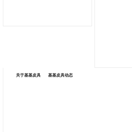
箱包专业委员会
关于基基皮具
基基皮具动态
厂营业执照