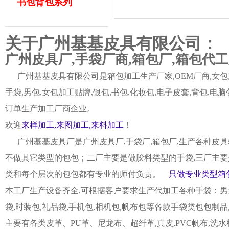
书包背包系列
关于广州基基皮具有限公司：
广州皮具厂,手袋厂商,箱包厂,箱包代
广州基基皮具有限公司是箱包加工生产厂家,OEM厂商,女包加
手袋,男包,女包加工贴牌,银包,书包,化妆包,电子皮套,背包
订单生产加工厂商企业。
欢迎
来样加工,来图加工,来料加工
！
广州基基皮具厂是广州皮具厂,手袋厂,箱包厂,生产各种皮具
不做其它类型的包包；二厂主要是做胶料类型的手袋,三厂主要
类和每个层次的包包都有专业的师付负责。
只做专业类型箱包
本工厂生产设备齐全,可根据客户要求生产代加工各种手袋：男女皮
袋,时装包,礼品袋,手机包,相机包,帆布包等各款手袋类包包制
主要有各类皮革、PU革、尼龙布、超纤革,真皮,PVC帆布,洗水