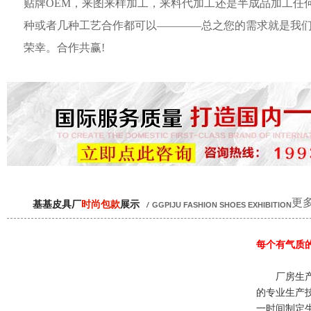
贴牌OEM，来图来样加工，来料代加工还是半成品加工任
种或者几种工艺合作都可以————总之您的需求就是我
荣幸。合作共赢!
更多
基基皮具厂
时尚包款
展示
/
GGPIJU FASHION SHOES EXHIBITION
每个有气质
厂房生产
的专业生产
一时间制定