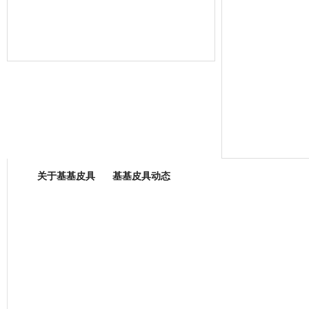
箱包专业委员会
关于基基皮具
基基皮具动态
厂营业执照