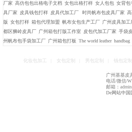
友情链接
/
LINKS
书包出纸样打版
广州皮具厂
广州定做电脑包
手袋出纸格打
袋/皮具
手袋出格箱包打板打样
一比一精仿古琦LV包包
贴牌
男包加工厂的起订量是多少
男女式皮包加工厂
贴牌手袋加工
量
手袋打样做版
包包生产厂家
帆布大包格厂
时款手袋OEM
皮包样品厂家
手机套厂商
休闲女包帆布大包
手袋出格培训
厂家
高仿包包出格电子文档
女包出格打样
女人包包
女背包
具厂家
皮具钱包打样
皮具代加工厂
时尚帆布包皮具厂家
高
版
女包打样
箱包代理加盟
帆布女包生产工厂
广州皮具加工
都区狮岭皮具厂
广州箱包打版工作室
皮包代加工厂家
手袋
州帆布包手袋加工厂
广州箱包打板
The world leather
handbag