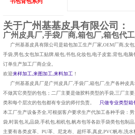
书包背包系列
关于广州基基皮具有限公司：
广州皮具厂,手袋厂商,箱包厂,箱包代
广州基基皮具有限公司是箱包加工生产厂家,OEM厂商,女包加
手袋,男包,女包加工贴牌,银包,书包,化妆包,电子皮套,背包
订单生产加工厂商企业。
欢迎
来样加工,来图加工,来料加工
！
广州基基皮具厂是广州皮具厂,手袋厂,箱包厂,生产各种皮具
不做其它类型的包包；二厂主要是做胶料类型的手袋,三厂主要
类和每个层次的包包都有专业的师付负责。
只做专业类型箱包
本工厂生产设备齐全,可根据客户要求生产代加工各种手袋：男女皮
袋,时装包,礼品袋,手机包,相机包,帆布包等各款手袋类包包制
主要有各类皮革、PU革、尼龙布、超纤革,真皮,PVC帆布,洗水