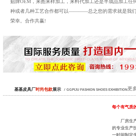
贴牌OEM，来图来样加工，来料代加工还是半成品加工任
种或者几种工艺合作都可以————总之您的需求就是我
荣幸。合作共赢!
更多
基基皮具厂
时尚包款
展示
/
GGPIJU FASHION SHOES EXHIBITION
每个有气质
厂房生产
的专业生产
一时间制定