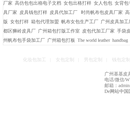
厂家
高仿包包出格电子文档
女包出格打样
女人包包
女背包
具厂家
皮具钱包打样
皮具代加工厂
时尚帆布包皮具厂家
高
版
女包打样
箱包代理加盟
帆布女包生产工厂
广州皮具加工
都区狮岭皮具厂
广州箱包打版工作室
皮包代加工厂家
手袋
州帆布包手袋加工厂
广州箱包打板
The world leather
handbag
化妆包加工
|
女包定制
|
男包定制
|
钱包定
广州基基皮
电话/微信/Wha
邮箱：admin@g
De网站中国国