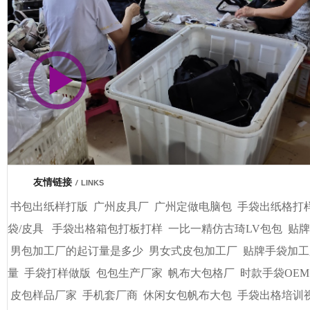
市商会会员单位
友情链接
/
LINKS
书包出纸样打版
广州皮具厂
广州定做电脑包
手袋出纸格打
袋/皮具
手袋出格箱包打板打样
一比一精仿古琦LV包包
贴牌
男包加工厂的起订量是多少
男女式皮包加工厂
贴牌手袋加工
量
手袋打样做版
包包生产厂家
帆布大包格厂
时款手袋OEM
皮包样品厂家
手机套厂商
休闲女包帆布大包
手袋出格培训