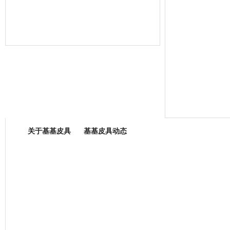
箱包专业委员会
关于基基皮具
基基皮具动态
厂营业执照