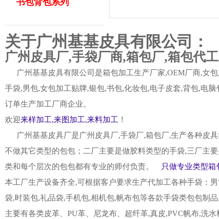
书包背包系列
关于广州基基皮具有限公司：
广州皮具厂,手袋厂商,箱包厂,箱包代
广州基基皮具有限公司是箱包加工生产厂家,OEM厂商,女包加
手袋,男包,女包加工贴牌,银包,书包,化妆包,电子皮套,背包
订单生产加工厂商企业。
欢迎
来样加工,来图加工,来料加工
！
广州基基皮具厂是广州皮具厂,手袋厂,箱包厂,生产各种皮具
不做其它类型的包包；二厂主要是做胶料类型的手袋,三厂主要
类和每个层次的包包都有专业的师付负责。
只做专业类型箱包
本工厂生产设备齐全,可根据客户要求生产代加工各种手袋：男女皮
袋,时装包,礼品袋,手机包,相机包,帆布包等各款手袋类包包制
主要有各类皮革、PU革、尼龙布、超纤革,真皮,PVC帆布,洗水