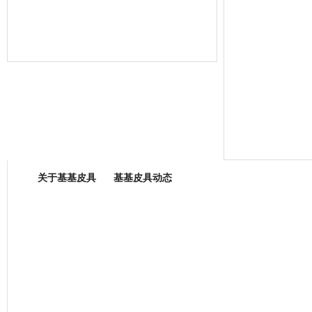
箱包专业委员会
关于基基皮具
基基皮具动态
厂营业执照