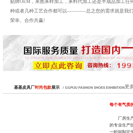
贴牌OEM，来图来样加工，来料代加工还是半成品加工任
种或者几种工艺合作都可以————总之您的需求就是我
荣幸。合作共赢!
更多
基基皮具厂
时尚包款
展示
/
GGPIJU FASHION SHOES EXHIBITION
每个有气质
厂房生产
的专业生产
一时间制定