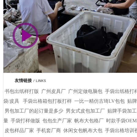
市商会会员单位
友情链接
/
LINKS
书包出纸样打版
广州皮具厂
广州定做电脑包
手袋出纸格打
袋/皮具
手袋出格箱包打板打样
一比一精仿古琦LV包包
贴牌
男包加工厂的起订量是多少
男女式皮包加工厂
贴牌手袋加工
量
手袋打样做版
包包生产厂家
帆布大包格厂
时款手袋OEM
皮包样品厂家
手机套厂商
休闲女包帆布大包
手袋出格培训