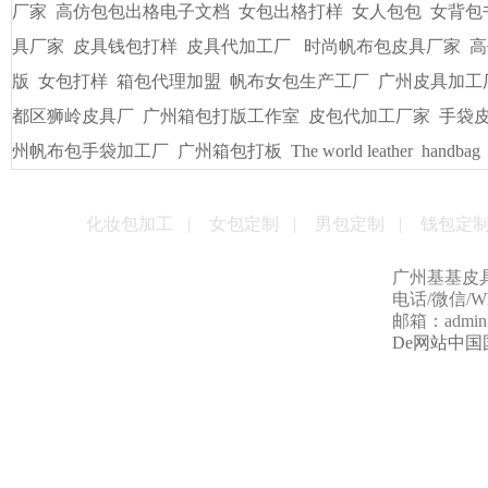
厂家
高仿包包出格电子文档
女包出格打样
女人包包
女背包
具厂家
皮具钱包打样
皮具代加工厂
时尚帆布包皮具厂家
高
版
女包打样
箱包代理加盟
帆布女包生产工厂
广州皮具加工
都区狮岭皮具厂
广州箱包打版工作室
皮包代加工厂家
手袋
州帆布包手袋加工厂
广州箱包打板
The world leather
handbag
化妆包加工
|
女包定制
|
男包定制
|
钱包定
广州基基皮
电话/微信/Wha
邮箱：admin@g
De网站中国国