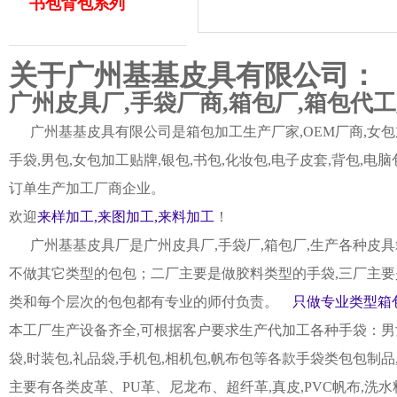
书包背包系列
关于广州基基皮具有限公司：
广州皮具厂,手袋厂商,箱包厂,箱包代
广州基基皮具有限公司是箱包加工生产厂家,OEM厂商,女包加
手袋,男包,女包加工贴牌,银包,书包,化妆包,电子皮套,背包
订单生产加工厂商企业。
欢迎
来样加工,来图加工,来料加工
！
广州基基皮具厂是广州皮具厂,手袋厂,箱包厂,生产各种皮具
不做其它类型的包包；二厂主要是做胶料类型的手袋,三厂主要
类和每个层次的包包都有专业的师付负责。
只做专业类型箱包
本工厂生产设备齐全,可根据客户要求生产代加工各种手袋：男女皮
袋,时装包,礼品袋,手机包,相机包,帆布包等各款手袋类包包制
主要有各类皮革、PU革、尼龙布、超纤革,真皮,PVC帆布,洗水