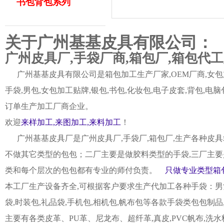
书包背包系列
关于广州基基皮具有限公司：
广州皮具厂,手袋厂商,箱包厂,箱包代
广州基基皮具有限公司是箱包加工生产厂家,OEM厂商,女包加
手袋,男包,女包加工贴牌,银包,书包,化妆包,电子皮套,背包
订单生产加工厂商企业。
欢迎
来样加工,来图加工,来料加工
！
广州基基皮具厂是广州皮具厂,手袋厂,箱包厂,生产各种皮具
不做其它类型的包包；二厂主要是做胶料类型的手袋,三厂主要
类和每个层次的包包都有专业的师付负责。
只做专业类型箱包
本工厂生产设备齐全,可根据客户要求生产代加工各种手袋：男女皮
袋,时装包,礼品袋,手机包,相机包,帆布包等各款手袋类包包制
主要有各类皮革、PU革、尼龙布、超纤革,真皮,PVC帆布,洗水