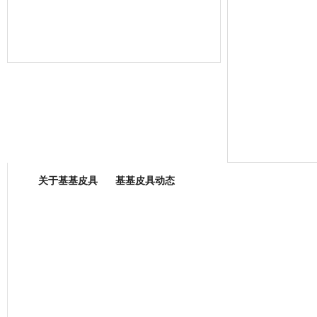
箱包专业委员会
关于基基皮具
基基皮具动态
厂营业执照