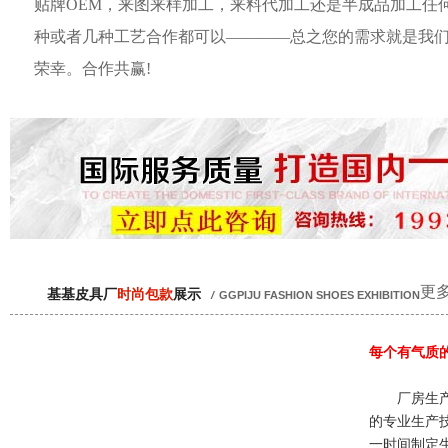
贴牌OEM，来图来样加工，来料代加工还是半成品加工任
种或者几种工艺合作都可以————总之您的需求就是我
荣幸。合作共赢!
更多
基基皮具厂
时尚包款
展示
/
GGPIJU FASHION SHOES EXHIBITION
每个有气质
厂房生产
的专业生产
一时间制定