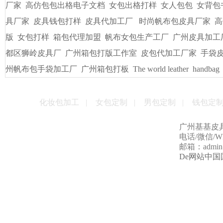
厂家
高仿包包出格电子文档
女包出格打样
女人包包
女背包
具厂家
皮具钱包打样
皮具代加工厂
时尚帆布包皮具厂家
高
版
女包打样
箱包代理加盟
帆布女包生产工厂
广州皮具加工
都区狮岭皮具厂
广州箱包打版工作室
皮包代加工厂家
手袋
州帆布包手袋加工厂
广州箱包打板
The world leather
handbag
化妆包加工
|
女包定制
|
男包定制
|
钱包定
广州基基皮
电话/微信/Wha
邮箱：admin@g
De网站中国国