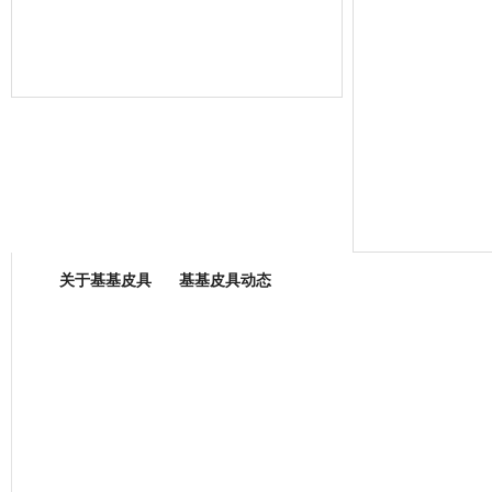
箱包专业委员会
关于基基皮具
基基皮具动态
厂营业执照