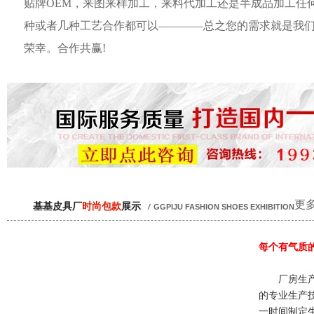
贴牌OEM，来图来样加工，来料代加工还是半成品加工任
种或者几种工艺合作都可以————总之您的需求就是我
荣幸。合作共赢!
更多
基基皮具厂
时尚包款
展示
/
GGPIJU FASHION SHOES EXHIBITION
每个有气质
厂房生产
的专业生产
一时间制定