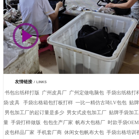
市商会会员单位
友情链接
/
LINKS
书包出纸样打版
广州皮具厂
广州定做电脑包
手袋出纸格打
袋/皮具
手袋出格箱包打板打样
一比一精仿古琦LV包包
贴牌
男包加工厂的起订量是多少
男女式皮包加工厂
贴牌手袋加工
量
手袋打样做版
包包生产厂家
帆布大包格厂
时款手袋OEM
皮包样品厂家
手机套厂商
休闲女包帆布大包
手袋出格培训