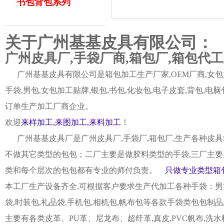
书包背包系列
关于广州基基皮具有限公司：
广州皮具厂,手袋厂商,箱包厂,箱包代
广州基基皮具有限公司是箱包加工生产厂家,OEM厂商,女包加
手袋,男包,女包加工贴牌,银包,书包,化妆包,电子皮套,背包
订单生产加工厂商企业。
欢迎
来样加工,来图加工,来料加工
！
广州基基皮具厂是广州皮具厂,手袋厂,箱包厂,生产各种皮具
不做其它类型的包包；二厂主要是做胶料类型的手袋,三厂主要
类和每个层次的包包都有专业的师付负责。
只做专业类型箱包
本工厂生产设备齐全,可根据客户要求生产代加工各种手袋：男女皮
袋,时装包,礼品袋,手机包,相机包,帆布包等各款手袋类包包制
主要有各类皮革、PU革、尼龙布、超纤革,真皮,PVC帆布,洗水