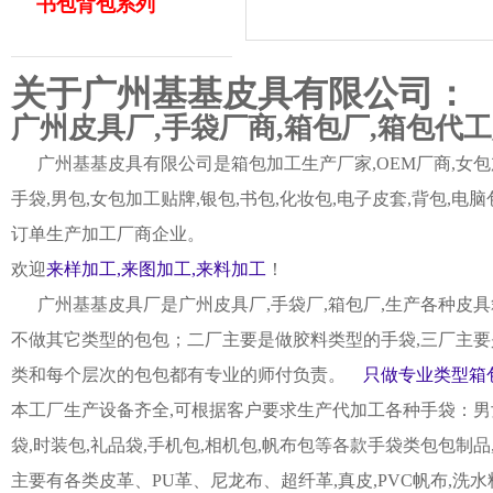
书包背包系列
关于广州基基皮具有限公司：
广州皮具厂,手袋厂商,箱包厂,箱包代
广州基基皮具有限公司是箱包加工生产厂家,OEM厂商,女包加
手袋,男包,女包加工贴牌,银包,书包,化妆包,电子皮套,背包
订单生产加工厂商企业。
欢迎
来样加工,来图加工,来料加工
！
广州基基皮具厂是广州皮具厂,手袋厂,箱包厂,生产各种皮具
不做其它类型的包包；二厂主要是做胶料类型的手袋,三厂主要
类和每个层次的包包都有专业的师付负责。
只做专业类型箱包
本工厂生产设备齐全,可根据客户要求生产代加工各种手袋：男女皮
袋,时装包,礼品袋,手机包,相机包,帆布包等各款手袋类包包制
主要有各类皮革、PU革、尼龙布、超纤革,真皮,PVC帆布,洗水