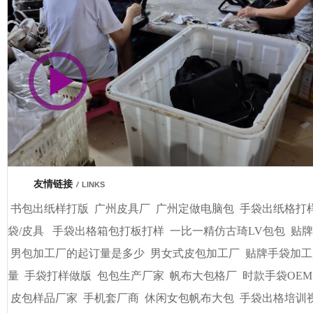
市商会会员单位
友情链接
/
LINKS
书包出纸样打版
广州皮具厂
广州定做电脑包
手袋出纸格打
袋/皮具
手袋出格箱包打板打样
一比一精仿古琦LV包包
贴牌
男包加工厂的起订量是多少
男女式皮包加工厂
贴牌手袋加工
量
手袋打样做版
包包生产厂家
帆布大包格厂
时款手袋OEM
皮包样品厂家
手机套厂商
休闲女包帆布大包
手袋出格培训