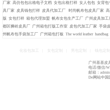
厂家
高仿包包出格电子文档
女包出格打样
女人包包
女背包
具厂家
皮具钱包打样
皮具代加工厂
时尚帆布包皮具厂家
高
版
女包打样
箱包代理加盟
帆布女包生产工厂
广州皮具加工
都区狮岭皮具厂
广州箱包打版工作室
皮包代加工厂家
手袋
州帆布包手袋加工厂
广州箱包打板
The world leather
handbag
化妆包加工
|
女包定制
|
男包定制
|
钱包定
广州基基皮
电话/微信/Wha
邮箱：admin@g
De网站中国国