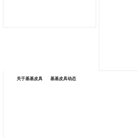
箱包专业委员会
关于基基皮具
基基皮具动态
厂营业执照