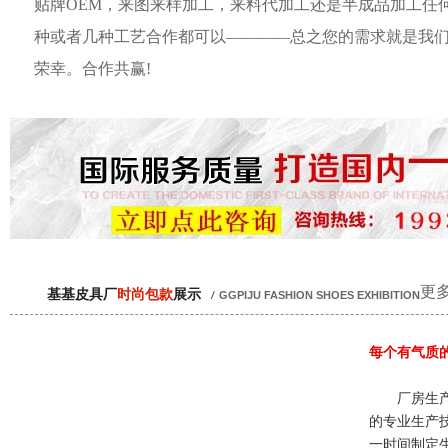
贴牌OEM，来图来样加工，来料代加工还是半成品加工任
种或者几种工艺合作都可以————总之您的需求就是我
荣幸。合作共赢!
更多
基基皮具厂
时尚包款
展示
/
GGPIJU FASHION SHOES EXHIBITION
每个有气质
厂房生产
的专业生产
一时间制定