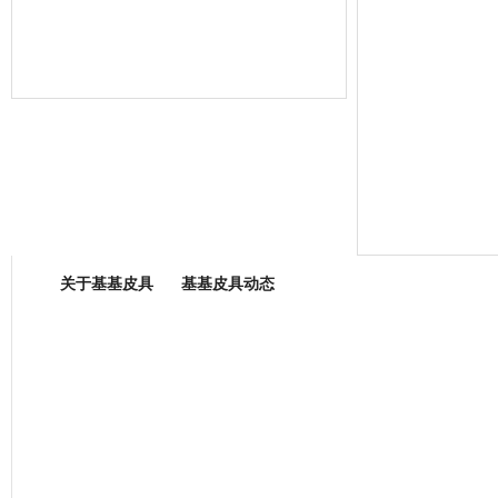
箱包专业委员会
关于基基皮具
基基皮具动态
厂营业执照