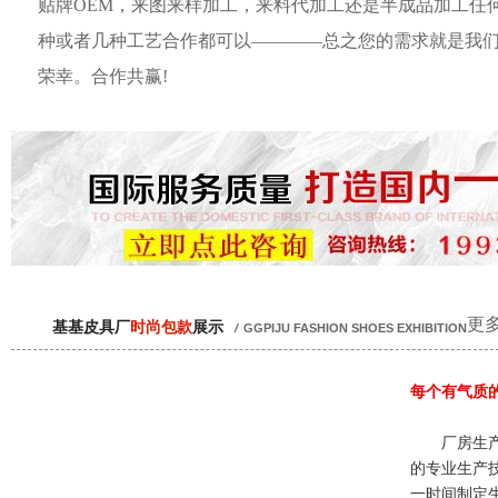
贴牌OEM，来图来样加工，来料代加工还是半成品加工任
种或者几种工艺合作都可以————总之您的需求就是我
荣幸。合作共赢!
更多
基基皮具厂
时尚包款
展示
/
GGPIJU FASHION SHOES EXHIBITION
每个有气质
厂房生产
的专业生产
一时间制定