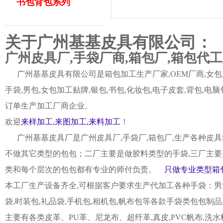
书包背包系列
关于广州基基皮具有限公司：
广州皮具厂,手袋厂商,箱包厂,箱包代
广州基基皮具有限公司是箱包加工生产厂家,OEM厂商,女包加
手袋,男包,女包加工贴牌,银包,书包,化妆包,电子皮套,背包
订单生产加工厂商企业。
欢迎
来样加工,来图加工,来料加工
！
广州基基皮具厂是广州皮具厂,手袋厂,箱包厂,生产各种皮具
不做其它类型的包包；二厂主要是做胶料类型的手袋,三厂主要
类和每个层次的包包都有专业的师付负责。
只做专业类型箱包
本工厂生产设备齐全,可根据客户要求生产代加工各种手袋：男女皮
袋,时装包,礼品袋,手机包,相机包,帆布包等各款手袋类包包制
主要有各类皮革、PU革、尼龙布、超纤革,真皮,PVC帆布,洗水