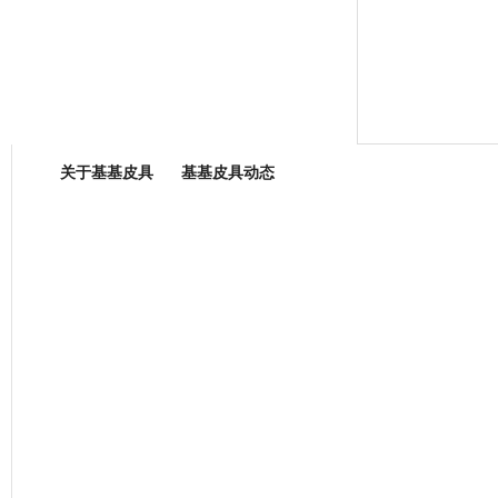
箱包专业委员会
关于基基皮具
基基皮具动态
厂营业执照