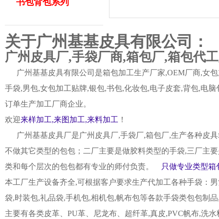
书包背包系列
关于广州基基皮具有限公司：
广州皮具厂,手袋厂商,箱包厂,箱包代
广州基基皮具有限公司是箱包加工生产厂家,OEM厂商,女包加
手袋,男包,女包加工贴牌,银包,书包,化妆包,电子皮套,背包
订单生产加工厂商企业。
欢迎
来样加工,来图加工,来料加工
！
广州基基皮具厂是广州皮具厂,手袋厂,箱包厂,生产各种皮具
不做其它类型的包包；二厂主要是做胶料类型的手袋,三厂主要
类和每个层次的包包都有专业的师付负责。
只做专业类型箱包
本工厂生产设备齐全,可根据客户要求生产代加工各种手袋：男女皮
袋,时装包,礼品袋,手机包,相机包,帆布包等各款手袋类包包制
主要有各类皮革、PU革、尼龙布、超纤革,真皮,PVC帆布,洗水