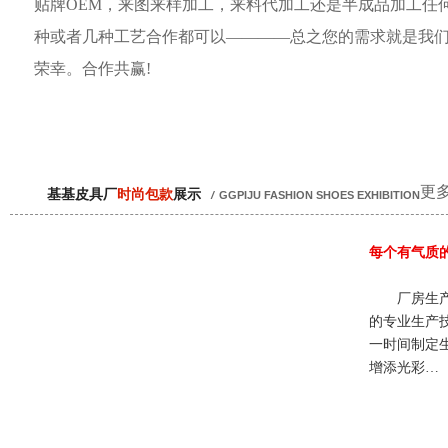
贴牌OEM，来图来样加工，来料代加工还是半成品加工任
种或者几种工艺合作都可以————总之您的需求就是我
荣幸。合作共赢!
更多
基基皮具厂
时尚包款
展示
/
GGPIJU FASHION SHOES EXHIBITION
每个有气质
厂房生产
的专业生产
一时间制定