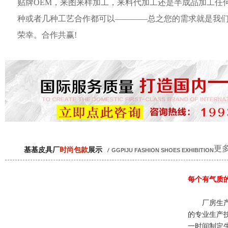
贴牌OEM，来图来样加工，来料代加工还是半成品加工任
种或者几种工艺合作都可以————总之您的需求就是我
荣幸。合作共赢!
更多
基基皮具厂
时尚包款
展示
/
GGPIJU FASHION SHOES EXHIBITION
每个有气质
厂房生产
的专业生产
一时间制定