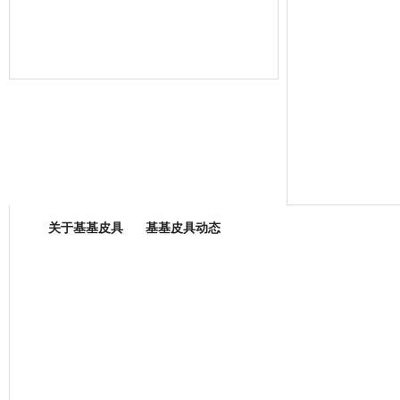
箱包专业委员会
关于基基皮具
基基皮具动态
厂营业执照