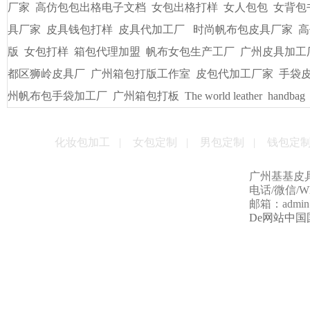
友情链接
/
LINKS
书包出纸样打版
广州皮具厂
广州定做电脑包
手袋出纸格打
袋/皮具
手袋出格箱包打板打样
一比一精仿古琦LV包包
贴牌
男包加工厂的起订量是多少
男女式皮包加工厂
贴牌手袋加工
量
手袋打样做版
包包生产厂家
帆布大包格厂
时款手袋OEM
皮包样品厂家
手机套厂商
休闲女包帆布大包
手袋出格培训
厂家
高仿包包出格电子文档
女包出格打样
女人包包
女背包
具厂家
皮具钱包打样
皮具代加工厂
时尚帆布包皮具厂家
高
版
女包打样
箱包代理加盟
帆布女包生产工厂
广州皮具加工
都区狮岭皮具厂
广州箱包打版工作室
皮包代加工厂家
手袋
州帆布包手袋加工厂
广州箱包打板
The world leather
handbag