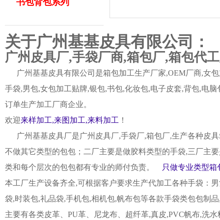
书包背包系列
关于广州基基皮具有限公司：
广州皮具厂,手袋厂商,箱包厂,箱包代
广州基基皮具有限公司是箱包加工生产厂家,OEM厂商,女包加
手袋,男包,女包加工贴牌,银包,书包,化妆包,电子皮套,背包
订单生产加工厂商企业。
欢迎
来样加工,来图加工,来料加工
！
广州基基皮具厂是广州皮具厂,手袋厂,箱包厂,生产各种皮具
不做其它类型的包包；二厂主要是做胶料类型的手袋,三厂主要
类和每个层次的包包都有专业的师付负责。
只做专业类型箱包
本工厂生产设备齐全,可根据客户要求生产代加工各种手袋：男女皮
袋,时装包,礼品袋,手机包,相机包,帆布包等各款手袋类包包制
主要有各类皮革、PU革、尼龙布、超纤革,真皮,PVC帆布,洗水