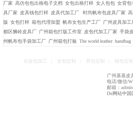
厂家
高仿包包出格电子文档
女包出格打样
女人包包
女背包
具厂家
皮具钱包打样
皮具代加工厂
时尚帆布包皮具厂家
高
版
女包打样
箱包代理加盟
帆布女包生产工厂
广州皮具加工
都区狮岭皮具厂
广州箱包打版工作室
皮包代加工厂家
手袋
州帆布包手袋加工厂
广州箱包打板
The world leather
handbag
化妆包加工
|
女包定制
|
男包定制
|
钱包定
广州基基皮
电话/微信/Wha
邮箱：admin@g
De网站中国国