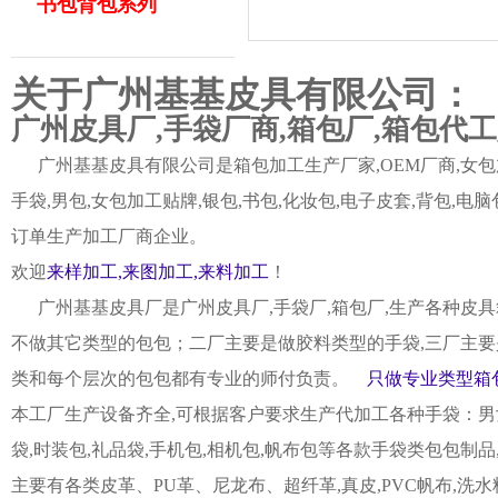
书包背包系列
关于广州基基皮具有限公司：
广州皮具厂,手袋厂商,箱包厂,箱包代
广州基基皮具有限公司是箱包加工生产厂家,OEM厂商,女包加
手袋,男包,女包加工贴牌,银包,书包,化妆包,电子皮套,背包
订单生产加工厂商企业。
欢迎
来样加工,来图加工,来料加工
！
广州基基皮具厂是广州皮具厂,手袋厂,箱包厂,生产各种皮具
不做其它类型的包包；二厂主要是做胶料类型的手袋,三厂主要
类和每个层次的包包都有专业的师付负责。
只做专业类型箱包
本工厂生产设备齐全,可根据客户要求生产代加工各种手袋：男女皮
袋,时装包,礼品袋,手机包,相机包,帆布包等各款手袋类包包制
主要有各类皮革、PU革、尼龙布、超纤革,真皮,PVC帆布,洗水