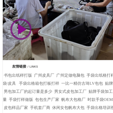
市商会会员单位
友情链接
/
LINKS
书包出纸样打版
广州皮具厂
广州定做电脑包
手袋出纸格打
袋/皮具
手袋出格箱包打板打样
一比一精仿古琦LV包包
贴牌
男包加工厂的起订量是多少
男女式皮包加工厂
贴牌手袋加工
量
手袋打样做版
包包生产厂家
帆布大包格厂
时款手袋OEM
皮包样品厂家
手机套厂商
休闲女包帆布大包
手袋出格培训