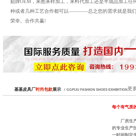
贴牌OEM，来图来样加工，来料代加工还是半成品加工任
种或者几种工艺合作都可以————总之您的需求就是我
荣幸。合作共赢!
更多
基基皮具厂
时尚包款
展示
/
GGPIJU FASHION SHOES EXHIBITION
每个有气质
厂房生产
的专业生产
一时间制定