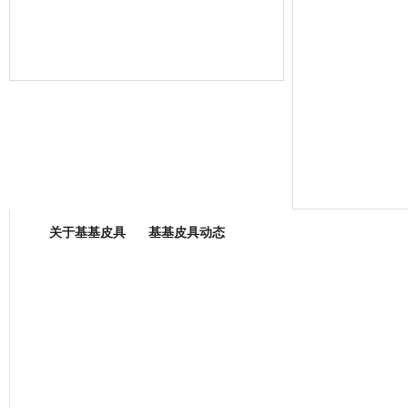
箱包专业委员会
关于基基皮具
基基皮具动态
厂营业执照