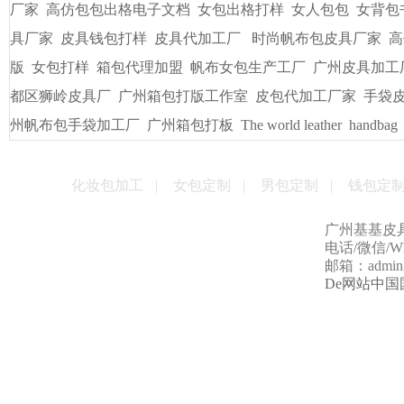
厂家
高仿包包出格电子文档
女包出格打样
女人包包
女背包
具厂家
皮具钱包打样
皮具代加工厂
时尚帆布包皮具厂家
高
版
女包打样
箱包代理加盟
帆布女包生产工厂
广州皮具加工
都区狮岭皮具厂
广州箱包打版工作室
皮包代加工厂家
手袋
州帆布包手袋加工厂
广州箱包打板
The world leather
handbag
化妆包加工
|
女包定制
|
男包定制
|
钱包定
广州基基皮
电话/微信/Wha
邮箱：admin@g
De网站中国国