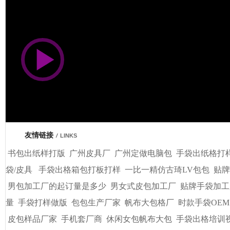
市商会会员单位
友情链接
/
LINKS
书包出纸样打版
广州皮具厂
广州定做电脑包
手袋出纸格打
袋/皮具
手袋出格箱包打板打样
一比一精仿古琦LV包包
贴牌
男包加工厂的起订量是多少
男女式皮包加工厂
贴牌手袋加工
量
手袋打样做版
包包生产厂家
帆布大包格厂
时款手袋OEM
皮包样品厂家
手机套厂商
休闲女包帆布大包
手袋出格培训