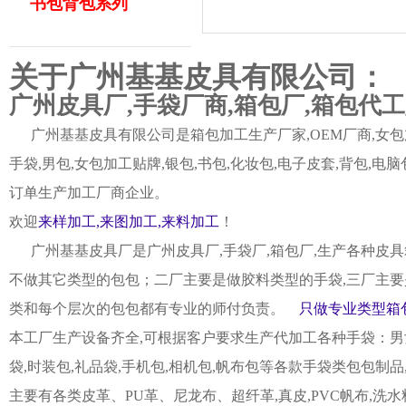
书包背包系列
关于广州基基皮具有限公司：
广州皮具厂,手袋厂商,箱包厂,箱包代
广州基基皮具有限公司是箱包加工生产厂家,OEM厂商,女包加
手袋,男包,女包加工贴牌,银包,书包,化妆包,电子皮套,背包
订单生产加工厂商企业。
欢迎
来样加工,来图加工,来料加工
！
广州基基皮具厂是广州皮具厂,手袋厂,箱包厂,生产各种皮具
不做其它类型的包包；二厂主要是做胶料类型的手袋,三厂主要
类和每个层次的包包都有专业的师付负责。
只做专业类型箱包
本工厂生产设备齐全,可根据客户要求生产代加工各种手袋：男女皮
袋,时装包,礼品袋,手机包,相机包,帆布包等各款手袋类包包制
主要有各类皮革、PU革、尼龙布、超纤革,真皮,PVC帆布,洗水