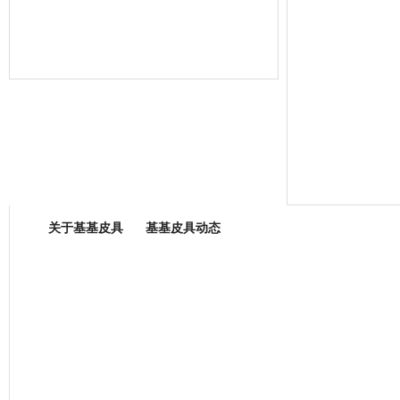
箱包专业委员会
关于基基皮具
基基皮具动态
厂营业执照