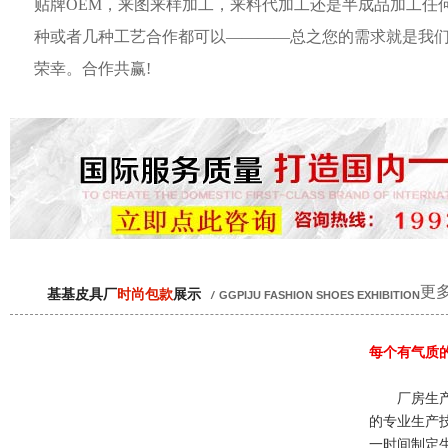
贴牌OEM，来图来样加工，来料代加工还是半成品加工任
种或者几种工艺合作都可以————总之您的需求就是我
荣幸。合作共赢!
更多
基基皮具厂
时尚包款
展示
/
GGPIJU FASHION SHOES EXHIBITION
每个有气质
厂房生产
的专业生产
一时间制定