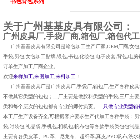
书包背包系列
关于广州基基皮具有限公司：
广州皮具厂,手袋厂商,箱包厂,箱包代
广州基基皮具有限公司是箱包加工生产厂家,OEM厂商,女包加
手袋,男包,女包加工贴牌,银包,书包,化妆包,电子皮套,背包
订单生产加工厂商企业。
欢迎
来样加工,来图加工,来料加工
！
广州基基皮具厂是广州皮具厂,手袋厂,箱包厂,生产各种皮具
不做其它类型的包包；二厂主要是做胶料类型的手袋,三厂主要
类和每个层次的包包都有专业的师付负责。
只做专业类型箱包
本工厂生产设备齐全,可根据客户要求生产代加工各种手袋：男女皮
袋,时装包,礼品袋,手机包,相机包,帆布包等各款手袋类包包制
主要有各类皮革、PU革、尼龙布、超纤革,真皮,PVC帆布,洗水