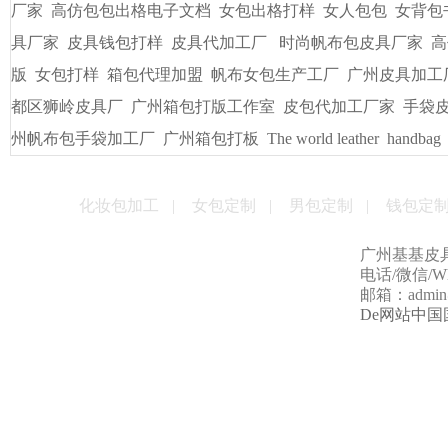
厂家
高仿包包出格电子文档
女包出格打样
女人包包
女背包
具厂家
皮具钱包打样
皮具代加工厂
时尚帆布包皮具厂家
高
版
女包打样
箱包代理加盟
帆布女包生产工厂
广州皮具加工
都区狮岭皮具厂
广州箱包打版工作室
皮包代加工厂家
手袋
州帆布包手袋加工厂
广州箱包打板
The world leather
handbag
化妆包加工
|
女包定制
|
男包定制
|
钱包定
广州基基皮
电话/微信/Wha
邮箱：admin@g
De网站中国国