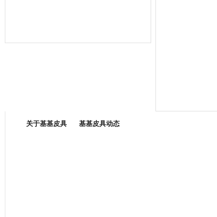
箱包专业委员会
关于基基皮具
基基皮具动态
厂营业执照