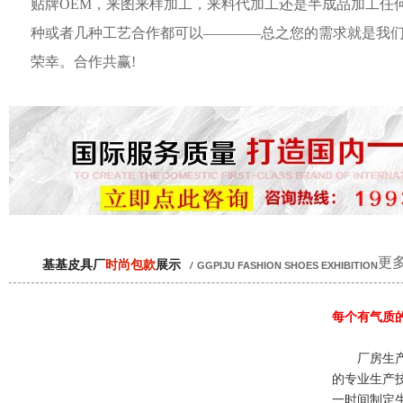
贴牌OEM，来图来样加工，来料代加工还是半成品加工任
种或者几种工艺合作都可以————总之您的需求就是我
荣幸。合作共赢!
更多
基基皮具厂
时尚包款
展示
/
GGPIJU FASHION SHOES EXHIBITION
每个有气质
厂房生产
的专业生产
一时间制定