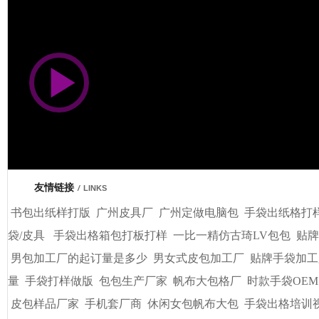
市商会会员单位
友情链接
/
LINKS
书包出纸样打版
广州皮具厂
广州定做电脑包
手袋出纸格打
袋/皮具
手袋出格箱包打板打样
一比一精仿古琦LV包包
贴牌
男包加工厂的起订量是多少
男女式皮包加工厂
贴牌手袋加工
量
手袋打样做版
包包生产厂家
帆布大包格厂
时款手袋OEM
皮包样品厂家
手机套厂商
休闲女包帆布大包
手袋出格培训